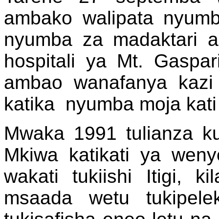
ambako walipata nyumba
nyumba za madaktari a
hospitali ya Mt. Gaspa
ambao wanafanya kazi k
katika nyumba moja kati
Mwaka 1991 tulianza kuf
Mkiwa katikati ya weny
wakati tukiishi Itigi, k
msaada wetu tukipel