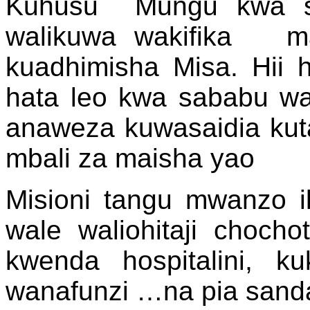
Kuhusu Mungu kwa sa
walikuwa wakifika ma
kuadhimisha Misa. Hii 
hata leo kwa sababu w
anaweza kuwasaidia kut
mbali za maisha yao
Misioni tangu mwanzo il
wale waliohitaji choch
kwenda hospitalini, 
wanafunzi …na pia sand