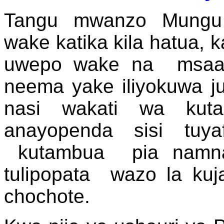
Tangu mwanzo Mungu 
wake katika kila hatua, k
uwepo wake na msaa
neema yake iliyokuwa j
nasi wakati wa kut
anayopenda sisi tuya
kutambua pia namna 
tulipopata wazo la kuj
chochote.