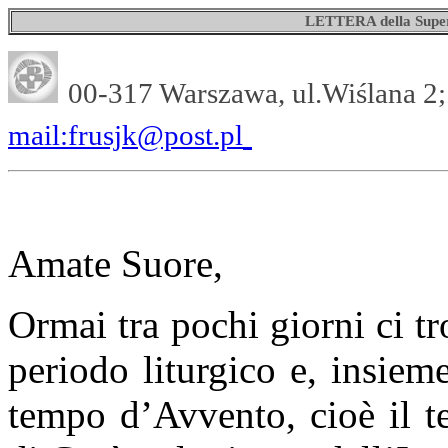
LETTERA della Super
00-317 Warszawa, ul.Wiślana 2;
mail:frusjk@post.pl
Amate Suore,
Ormai tra pochi giorni ci t
periodo liturgico e, insiem
tempo d’Avvento, cioè il t