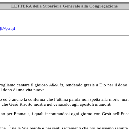
LETTERA della Superiora Generale alla Congregazione
sjk@post.pl
gliamo cantare il gioioso
Alleluia
, rendendo grazie a Dio per il dono d
 il dono di una vita nuova.
 anche la conferma che l’ultima parola non spetta alla morte, ma alla 
to, che Gesù Risorto mostra nel cenacolo, agli apostoli intimoriti.
 Emmaus, i quali incontrandosi ogni giorno con Gesù nell’Eucarist
ne. È nelle Sue parole e nei santi sacramenti che noi possiamo sempre