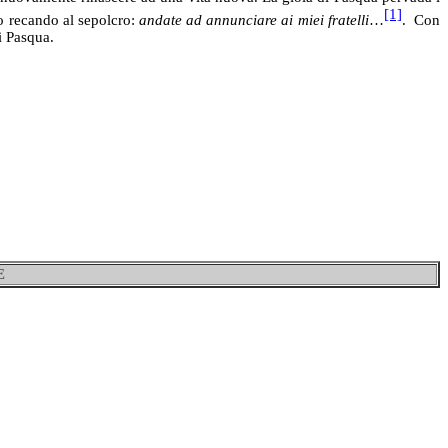
[1]
no recando al sepolcro:
andate ad annunciare ai miei fratelli
…
. Con
i Pasqua.
E