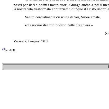
nostri pensieri e colmi i nostri cuori. Giunga anche a noi il m
la nostra vita trasformata annunziamo dunque il Cristo risorto e
Saluto cordialmente ciascuna di voi, Suore amate,
ed assicuro del mio ricordo nella preghiera –
(-) m. France
Varsavia, Pasqua 2010
[1]
Mt 28, 10.