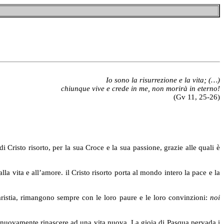
Io sono la risurrezione e la vita; (…)
chiunque vive e crede in me, non morirà in eterno!
(Gv 11, 25-26)
i Cristo risorto, per la sua Croce e la sua passione, grazie alle quali è
vita e all’amore. il Cristo risorto porta al mondo intero la pace e la
ia, rimangono sempre con le loro paure e le loro convinzioni:
noi
 nuovamente rinascere ad una vita nuova. La gioia di Pasqua pervada i