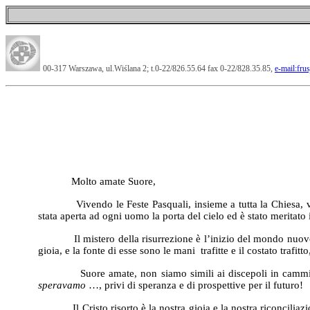
00-317 Warszawa, ul.Wiślana 2; t.0-22/826.55.64 fax 0-22/828.35.85,
e-mail:fru
Molto amate Suore,
Vivendo le Feste Pasquali, insieme a tutta la Chiesa, vo
stata aperta ad ogni uomo la porta del cielo ed è stato meritato
Il mistero della risurrezione è l’inizio del mondo nuovo ed è
gioia, e la fonte di esse sono le mani trafitte e il costato trafit
Suore amate, non siamo simili ai discepoli in cammino per
speravamo
…, privi di speranza e di prospettive per il futuro!
Il Cristo risorto è la nostra gioia e la nostra riconciliazio