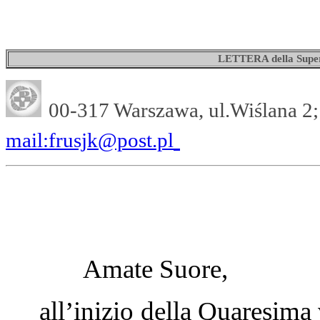
LETTERA della Super
00-317 Warszawa, ul.Wiślana 2;
mail:frusjk@post.pl
Amate Suore,
all’inizio della Quaresima