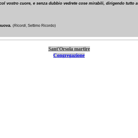
i col vostro cuore, e senza dubbio vedrete cose mirabili, dirigendo tutto
a
 nuova.
(
Ricordi
, Settimo Ricordo)
Sant'Orsola martire
Congregazione