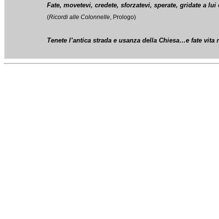
Fate, movetevi, credete, sforzatevi, sperate, gridate a lu
(
Ricordi alle Colonnelle
, Prologo)
Tenete l’antica strada e usanza della Chiesa…e fate vita