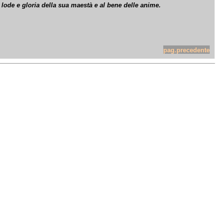
 lode e gloria della sua maestà e al bene delle anime.
pag.precedente