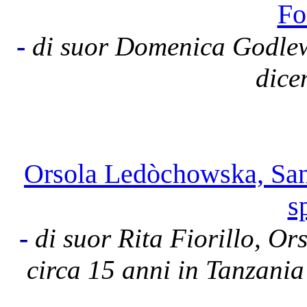
Fo
-
di suor Domenica Godlew
dice
Orsola Ledòchowska, Santa
s
-
di suor Rita Fiorillo, Or
circa 15 anni in Tanzani