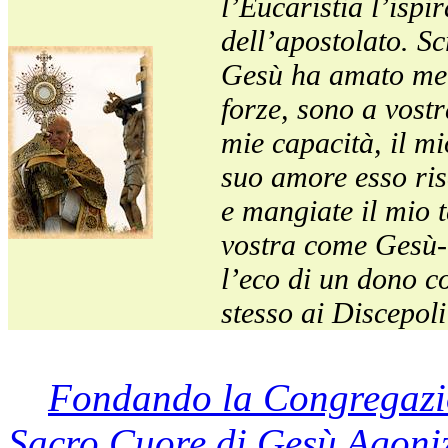
l’Eucaristia l’ispi
dell’apostolato. S
Gesù ha amato me.
forze, sono a vostr
mie capacità, il mio
suo amore esso risc
e mangiate il mio t
vostra come Gesù-O
l’eco di un dono co
stesso ai Discepol
Fondando la Congregazio
Sacro Cuore di Gesù Agoni